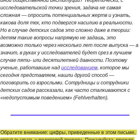
иной общественной институции? Теоретически, с 
исследовательской точки зрения, задача не самая 
сложная ­­­­— опросить потенциальных жертв и узнать, 
какова доля тех, кто подвергся насилию в реальности. 
Но в случае детских садов это сложно даже в теории: 
детям такие вопросы напрямую не задашь, это 
возможно только через несколько лет после выпуска — а 
значит, в руках у исследователей будет срез в лучшем 
случае пяти- или десятилетней давности. Поэтому 
ученые, работавшие над 
исследованием
, которое мы 
сегодня представляем, нашли другой способ
 — 
поговорить со взрослыми. Сотрудницы и сотрудники 
детских садов рассказали, как часто сталкиваются с 
«недопустимым поведением» (
Fehlverhalten
). 
Обратите внимание: цифры, приведенные в этом письме, 
могут вызвать у родителей тревогу.  Пожалуйста, прежде 