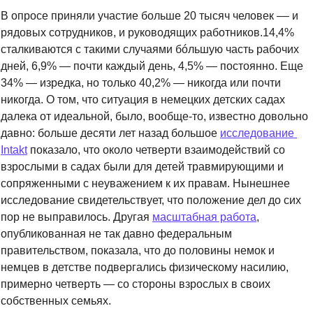
В опросе приняли участие больше 20 тысяч человек –– и 
рядовых сотрудников, и руководящих работников.
14,4% 
сталкиваются с такими случаями б
ó
льшую часть рабочих 
дней, 6,9% — почти каждый день, 4,5% — постоянно. Еще 
34% — изредка, но только 40,2% — никогда или почти 
никогда. О том, что ситуация в немецких детских садах 
далека от идеальной, было, вообще-то, известно довольно 
давно: больше десяти лет назад большое 
исследование 
Intakt
 показало, что около четверти взаимодействий со 
взрослыми в садах были для детей травмирующими и 
сопряженными с неуважением к их правам. Нынешнее 
исследование свидетельствует, что положение дел до сих 
пор не выправилось. Другая 
масштабная работа
, 
опубликованная не так давно федеральным 
правительством, показала, что до половины немок и 
немцев в детстве подвергались физическому насилию, 
примерно четверть — со стороны взрослых в своих 
собственных семьях.